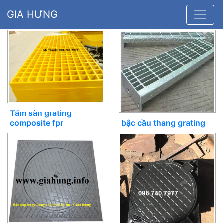
GIA HƯNG
Previous
Nex
Tấm sàn grating
bậc cầu thang grating
composite fpr