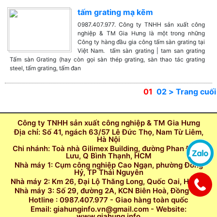
tấm grating mạ kẽm
0987.407.977. Công ty TNHH sản xuất công
nghiệp & TM Gia Hưng là một trong những
Công ty hàng đầu gia công tấm sàn grating tại
Việt Nam. tấm sàn grating | tam san grating
Tấm sàn Grating (hay còn gọi sàn thép grating, sàn thao tác grating
steel, tấm grating, tấm đan
01
02
>
Trang cuối
Công ty TNHH sản xuất công nghiệp & TM Gia Hưng
Địa chỉ: Số 41, ngách 63/57 Lê Đức Thọ, Nam Từ Liêm,
Hà Nội
Chi nhánh: Toà nhà Gilimex Building, đường Phan Đăng
Lưu, Q Bình Thạnh, HCM
Nhà máy 1: Cụm công nghiệp Cao Ngạn, phường Đồng
Hỷ, TP Thái Nguyên
Nhà máy 2: Km 26, Đại Lộ Thăng Long, Quốc Oai, Hà Nội
Nhà máy 3: Số 29, đường 2A, KCN Biên Hoà, Đồng Nai
Hotline : 0987.407.977 - Giao hàng toàn quốc
Email: giahunginfo.vn@gmail.com - Website:
www.giahung.info