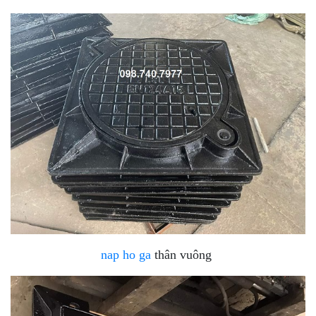
nap ho ga
thân vuông