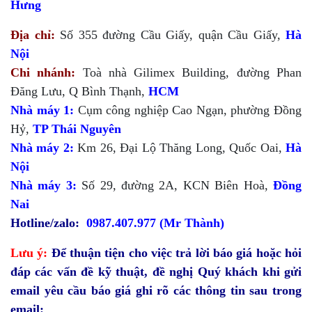
Hưng
Địa chỉ:
Số 355 đường Cầu Giấy, quận Cầu Giấy,
Hà
Nội
Chi nhánh:
Toà nhà Gilimex Building, đường Phan
Đăng Lưu, Q Bình Thạnh,
HCM
Nhà máy 1:
Cụm công nghiệp Cao Ngạn, phường Đồng
Hỷ,
TP Thái Nguyên
Nhà máy 2:
Km 26, Đại Lộ Thăng Long, Quốc Oai,
Hà
Nội
Nhà máy 3:
Số 29, đường 2A, KCN Biên Hoà,
Đồng
Nai
Hotline/zalo:
0987.407.977 (
Mr Thành)
Lưu ý:
Để thuận tiện cho việc trả lời báo giá hoặc hỏi
đáp các vấn đề kỹ thuật, đề nghị Quý khách khi gửi
email yêu cầu báo giá ghi rõ các thông tin sau trong
email: