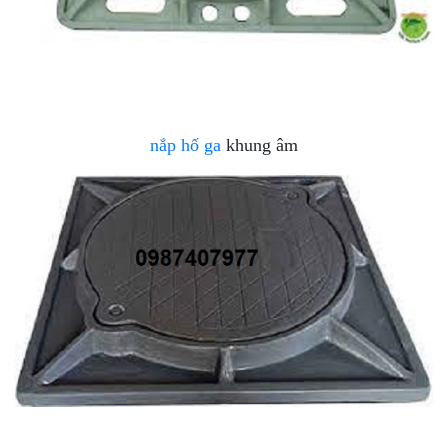
nắp hố ga
khung âm