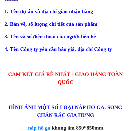
1. Tên dự án và địa chỉ giao nhận hàng
2. Bản vẽ, số lượng chi tiết của sản phẩm
3. Tên và số điện thoại của người liên hệ
4. Tên Công ty yêu cầu báo giá, địa chỉ Công ty
CAM KẾT GIÁ RẺ NHẤT
-
GIAO HÀNG TOÀN
QUỐC
HÌNH ẢNH MỘT SỐ LOẠI NẮP HỐ GA, SONG
CHẮN RÁC GIA HƯNG
nắp hố ga
khung âm 850*850mm