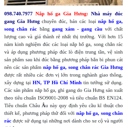
098.740.7977
Nắp hố ga
Gia Hưng:
Nhà máy đúc
gang Gia Hưng
chuyên đúc, bán các loại
nắp hố ga,
song chắn rác
bằng
gang xám - gang cầu
với chất
lượng cao và giá thành rẻ nhất thị trường. Với hơn 15
năm kinh nghiệm đúc các loại nắp hố ga, song chắn rác
và áp dụng phương pháp đúc lò điện trung tần, vệ sinh
sản phẩm sau khi đúc bằng phương pháp bắn bi phun cát
nên các sản phẩm
nắp hố ga, song chắn rác Gia Hưng
được rất nhiều các đơn vị lớn trong nghành giao thông,
xây dựng tại
HN, TP Hồ Chí Minh
tin tưởng sử dụng.
Các sản phẩm nắp hố ga, ghi gang do Gia Hưng sản xuất
theo tiêu chuẩn ISO9001-2008 và tiêu chuẩn BS EN124.
Tiêu chuẩn Châu
Â
u này quy định yêu cầu kĩ thuật cho
thiết kế, phương pháp thử đối với
nắp hố ga, song chắn
rác
được sử dụng tại những nơi dành cho xe cộ và người