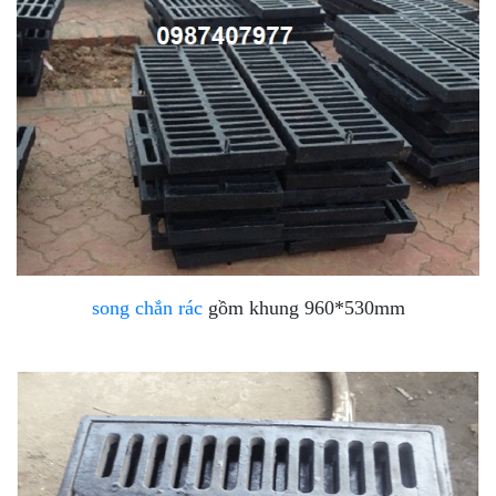
song chắn rác
gồm khung 960*530mm