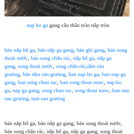
nap ho ga
gang cầu thân tròn nắp tròn
bán nắp hố ga
,
bán nắp ga gang
,
bán ghi gang
,
bán song
thoát nước
,
bán song chắn rác
,
nắp hố ga
,
nắp ga
gang
,
song thoát nước
,
song chắn rác
,
tấm sàn
grating
,
bán tấm sàn grating
,
ban nap ho ga
,
ban nap ga
gang
,
ban song chan rac
,
ban song thoat nuoc
,
nap ho
ga
,
nap ga gang
,
song chan rac
,
song thoat nuoc
,
ban tam
san grating
,
tam san grating
bán nắp hố ga, bán nắp ga gang, bán song thoát nước,
bán song chắn rác, nắp hố ga, nắp ga gang, song thoát