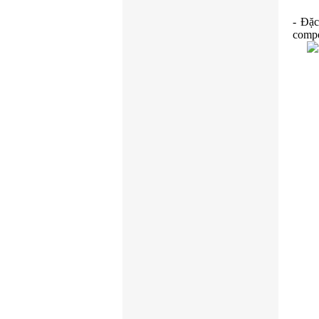
- Đặc
compo