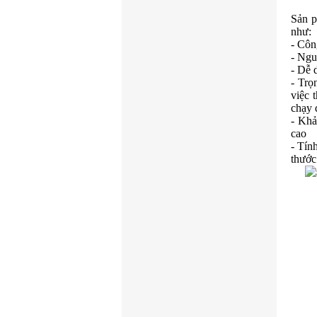
Sản 
như:
- Côn
- Ngu
- Dễ 
- Trọ
việc 
chạy
- Khả
cao
- Tín
thước