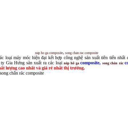
,
nap ho ga composite
song chan rac composite
ác loại máy móc hiện đại kết hợp công nghệ sản xuất tiên tiến nhất
ty Gia Hưng sản xuất ra các loại
composite
,
c
nắp hố ga
song chắn rác
hất lượng cao nhất và giá rẻ nhất thị trường.