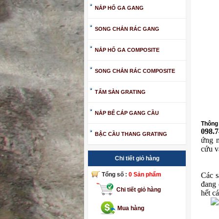
NẮP HỐ GA GANG
SONG CHẮN RÁC GANG
NẮP HỐ GA COMPOSITE
SONG CHẮN RÁC COMPOSITE
TẤM SÀN GRATING
NẮP BỂ CÁP GANG CẦU
Thông 
098.
BẬC CẦU THANG GRATING
ứng n
cứu v
Chi tiết giỏ hàng
Các 
Tổng số :
0 Sản phẩm
đang 
Chi tiết giỏ hàng
hết c
Mua hàng