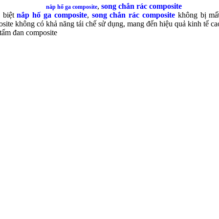
,
song chắn rác
composite
nắp hố ga composite
 biệt
nắp hố ga composite
,
song chắn rác
composite
không bị mất
site không có khả năng tái chế sử dụng, mang đến hiệu quả kinh tế ca