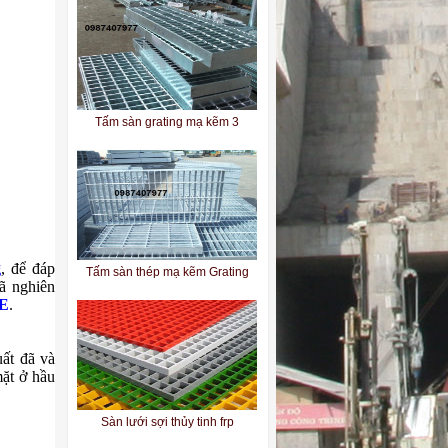
Tấm sàn grating mạ kẽm 3
Tấm sàn thép mạ kẽm Grating
g
, để đáp
ã nghiên
E
.
ất đã và
ặt ở hầu
Sàn lưới sợi thủy tinh frp