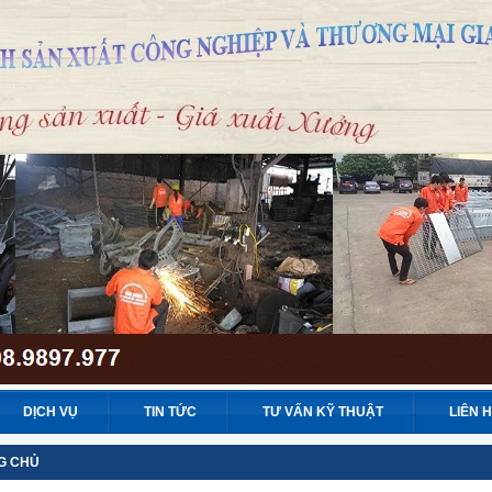
DỊCH VỤ
TIN TỨC
TƯ VẤN KỸ THUẬT
LIÊN 
G CHỦ