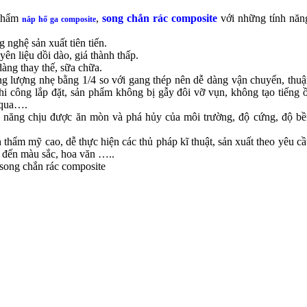
phẩm
,
song chắn rác
composite
với những tính năn
nắp hố ga composite
g nghệ sản xuất tiên tiến.
yên liệu dồi dào, giá thành thấp.
dàng thay thế, sữa chữa.
ng lượng nhẹ bằng 1/4 so với gang thép nên dễ dàng vận chuyển, thuậ
thi công lắp đặt, sản phẩm không bị gẫy đôi vỡ vụn, không tạo tiếng 
 qua….
 năng chịu được ăn mòn và phá hủy của môi trường, độ cứng, độ bề
h thẩm mỹ cao, dễ thực hiện các thủ pháp kĩ thuật, sản xuất theo yêu cầ
 đến màu sắc, hoa văn …..