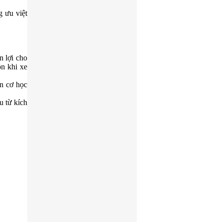
g ưu việt
n lợi cho
ồn khi xe
n cơ học
u từ kích