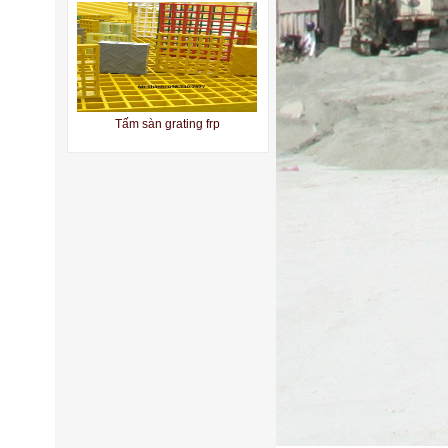
Tấm sàn grating frp
Tấm sàn grating composite fpr
bac cau thang grating