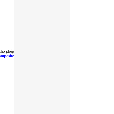
bán bậc cầu thang grating
 cho phép
omposite
bậc cầu thang grating
GANIVO HỐ CÁP