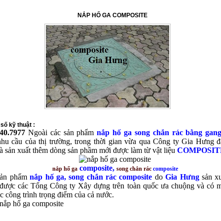
NẮP HỐ GA COMPOSITE
số kỹ thuật :
740.7977
Ngoài các sản phẩm
nắp hố ga song chắn rác bằng gan
hu cầu của thị trường, trong thời gian vừa qua Công ty Gia Hưng đ
à sản xuất thêm dòng sản phầm mới được làm từ vật liệu
COMPOSIT
composite
,
nắp hố ga
song chắn rác
composite
sản phẩm
nắp hố ga, song chắn rác
composite
do
Gia Hưng
sản xu
được các Tổng Công ty Xây dựng trên toàn quốc ưa chuộng và có m
ác công trình trọng điểm của cả nước.