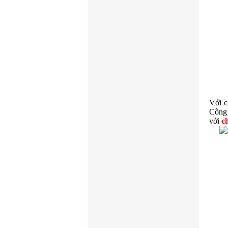
Với c
Công 
với
c