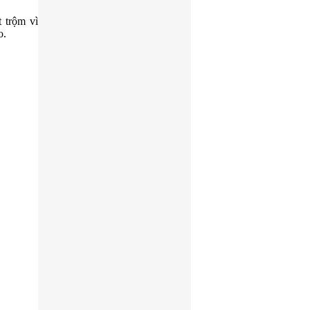
 trộm vì
o.