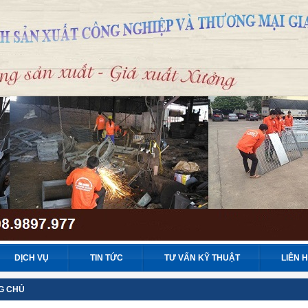
DỊCH VỤ
TIN TỨC
TƯ VẤN KỸ THUẬT
LIÊN 
G CHỦ