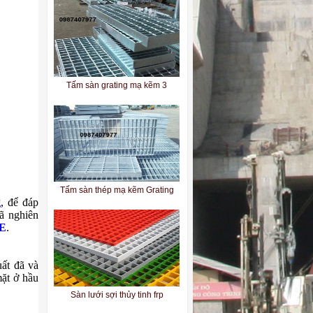
Tấm sàn grating mạ kẽm 3
Tấm sàn thép mạ kẽm Grating
g
, để đáp
ã nghiên
E
.
Sàn lưới sợi thủy tinh frp
ất đã và
ặt ở hầu