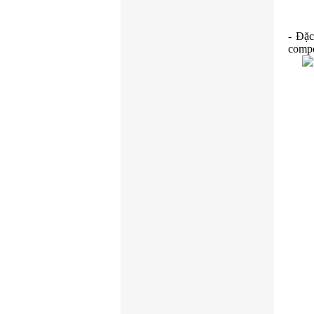
- Đặc
compo