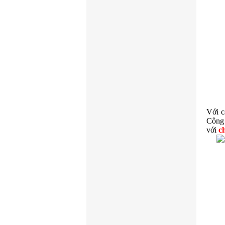
Với c
Công 
với
c