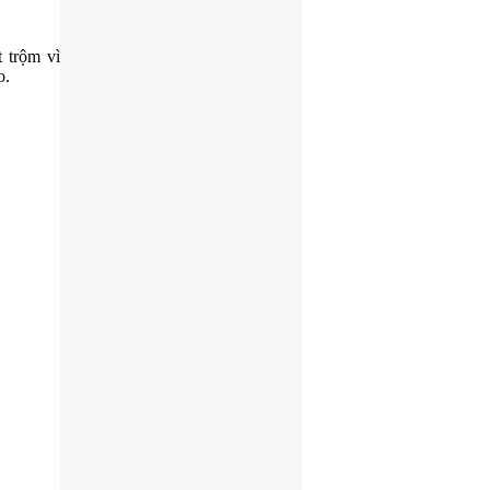
 trộm vì
o.