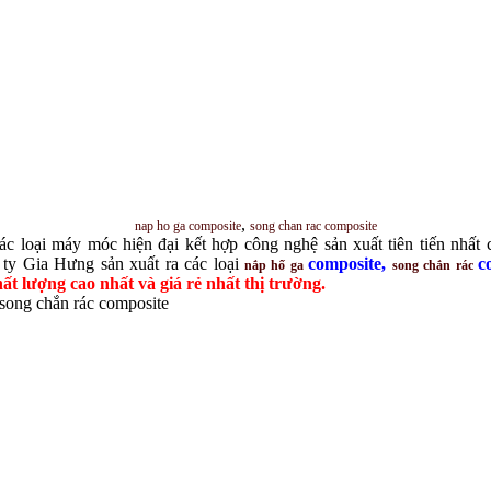
,
nap ho ga composite
song chan rac composite
ác loại máy móc hiện đại kết hợp công nghệ sản xuất tiên tiến nhất
ty Gia Hưng sản xuất ra các loại
composite
,
c
nắp hố ga
song chắn rác
hất lượng cao nhất và giá rẻ nhất thị trường.