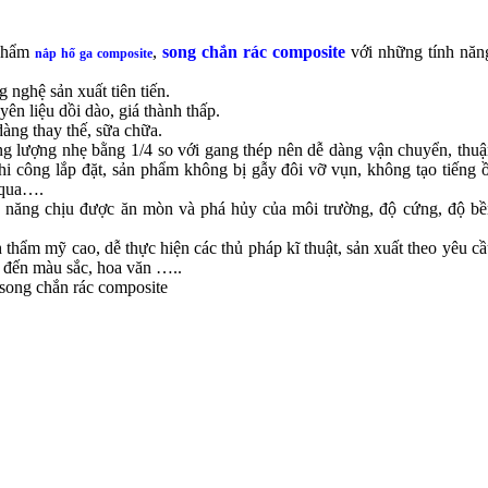
phẩm
,
song chắn rác
composite
với những tính năn
nắp hố ga composite
g nghệ sản xuất tiên tiến.
yên liệu dồi dào, giá thành thấp.
dàng thay thế, sữa chữa.
ng lượng nhẹ bằng 1/4 so với gang thép nên dễ dàng vận chuyển, thuậ
thi công lắp đặt, sản phẩm không bị gẫy đôi vỡ vụn, không tạo tiếng 
 qua….
 năng chịu được ăn mòn và phá hủy của môi trường, độ cứng, độ bề
h thẩm mỹ cao, dễ thực hiện các thủ pháp kĩ thuật, sản xuất theo yêu cầ
 đến màu sắc, hoa văn …..