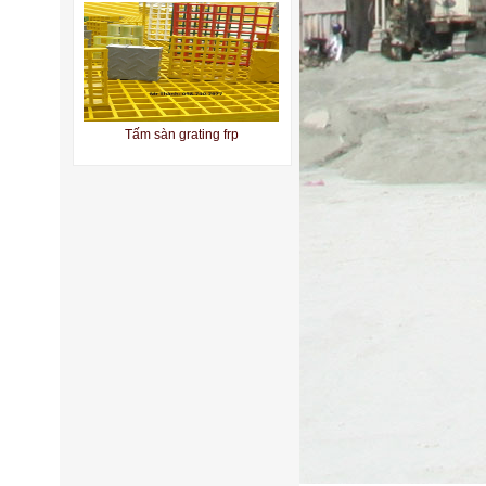
Tấm sàn grating frp
Tấm sàn grating composite fpr
bac cau thang grating