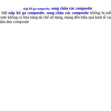
,
song chắn rác
composite
nắp hố ga composite
 biệt
nắp hố ga composite
,
song chắn rác
composite
không bị mất
site không có khả năng tái chế sử dụng, mang đến hiệu quả kinh tế ca