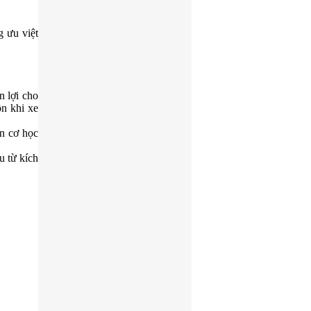
g ưu việt
n lợi cho
ồn khi xe
n cơ học
u từ kích