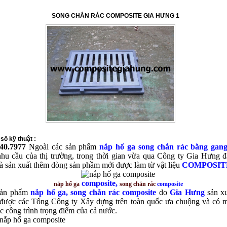
SONG CHẮN RÁC COMPOSITE GIA HƯNG 1
số kỹ thuật :
740.7977
Ngoài các sản phẩm
nắp hố ga song chắn rác bằng gan
hu cầu của thị trường, trong thời gian vừa qua Công ty Gia Hưng đ
à sản xuất thêm dòng sản phầm mới được làm từ vật liệu
COMPOSIT
composite
,
nắp hố ga
song chắn rác
composite
sản phẩm
nắp hố ga, song chắn rác
composite
do
Gia Hưng
sản xu
được các Tổng Công ty Xây dựng trên toàn quốc ưa chuộng và có m
ác công trình trọng điểm của cả nước.