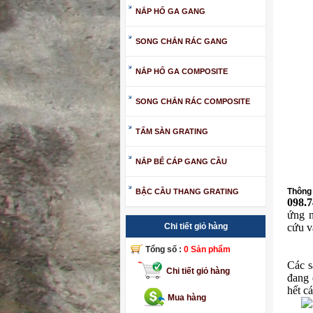
NẮP HỐ GA GANG
SONG CHẮN RÁC GANG
NẮP HỐ GA COMPOSITE
SONG CHẮN RÁC COMPOSITE
TẤM SÀN GRATING
NẮP BỂ CÁP GANG CẦU
Thông 
BẬC CẦU THANG GRATING
098.
ứng n
cứu v
Chi tiết giỏ hàng
Tổng số :
0 Sản phẩm
Các 
Chi tiết giỏ hàng
đang 
hết c
Mua hàng