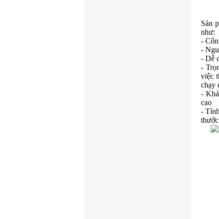
Sản 
như:
- Côn
- Ngu
- Dễ 
- Trọ
việc 
chạy
- Khả
cao
- Tín
thước