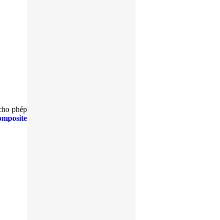
bán bậc cầu thang grating
bậc cầu thang grating
 cho phép
omposite
GANIVO HỐ CÁP