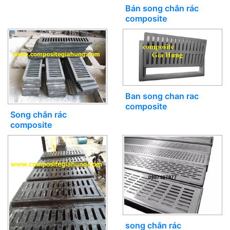
Bán song chắn rác
composite
Ban song chan rac
composite
Song chắn rác
composite
song chắn rác