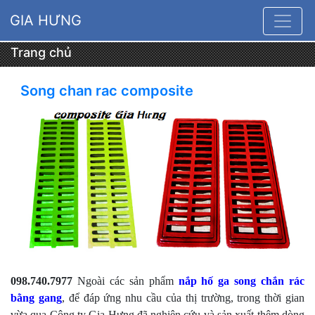
GIA HƯNG
Trang chủ
Song chan rac composite
098.740.7977
Ngoài các sản phẩm
nắp hố ga song chắn rác
bằng gang
, để đáp ứng nhu cầu của thị trường, trong thời gian
vừa qua Công ty Gia Hưng đã nghiên cứu và sản xuất thêm dòng