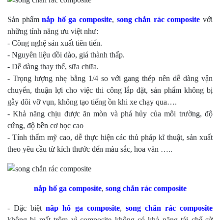
Sản phẩm
nắp hố ga composite
,
song chắn rác
composite
với
những tính năng ưu việt như:
- Công nghệ sản xuất tiên tiến.
- Nguyên liệu dồi dào, giá thành thấp.
- Dễ dàng thay thế, sữa chữa.
- Trọng lượng nhẹ bằng 1/4 so với gang thép nên dễ dàng vận
chuyển, thuận lợi cho việc thi công lắp đặt, sản phẩm không bị
gẫy đôi vỡ vụn, không tạo tiếng ồn khi xe chạy qua….
- Khả năng chịu được ăn mòn và phá hủy của môi trường, độ
cứng, độ bền cơ học cao
- Tính thẩm mỹ cao, dễ thực hiện các thủ pháp kĩ thuật, sản xuất
theo yêu cầu từ kích thước đến màu sắc, hoa văn …..
nắp hố ga composite
,
song chắn rác
composite
- Đặc biệt
nắp hố ga composite
,
song chắn rác
composite
không bị mất trộm vì composite không có khả năng tái chế sử